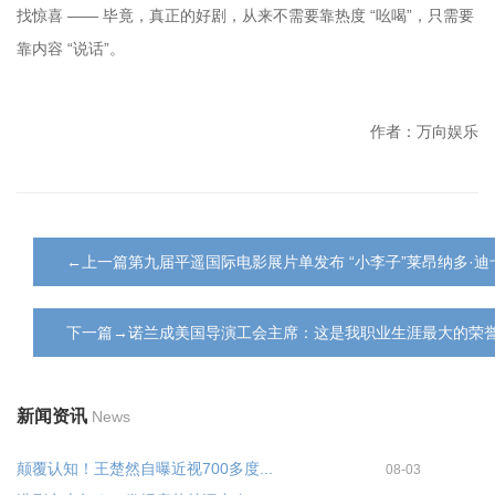
找惊喜 —— 毕竟，真正的好剧，从来不需要靠热度 “吆喝”，只需要
作者：万向娱乐
←上一篇第九届平遥国际电影展片单发布 “小李子”莱昂纳多·
下一篇→诺兰成美国导演工会主席：这是我职业生涯最大的荣
新闻资讯
News
颠覆认知！王楚然自曝近视700多度...
08-03