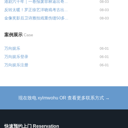
港剧六十年｜一卷报废菲林逼出奇...
08-03
反转太暖！罗正徐艺洋吻戏考古出...
08-03
金像奖影后卫诗雅拍戏重伤缝50多...
08-03
案例展示
Case
万向娱乐
06-01
万向娱乐登录
06-01
万向娱乐注册
06-01
现在致电 xylmwohu OR 查看更多联系方式 →
快速预约上门 Reservation