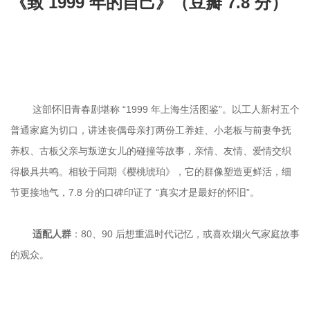
《致 1999 年的自己》（豆瓣 7.8 分）

	这部怀旧青春剧堪称 “1999 年上海生活图鉴”。以工人新村五个
普通家庭为切口，讲述丧偶母亲打两份工养娃、小老板与前妻争抚
养权、古板父亲与叛逆女儿的碰撞等故事，亲情、友情、爱情交织
得极具共鸣。相较于同期《樱桃琥珀》，它的群像塑造更鲜活，细
适配人群
：80、90 后想重温时代记忆，或喜欢烟火气家庭故事