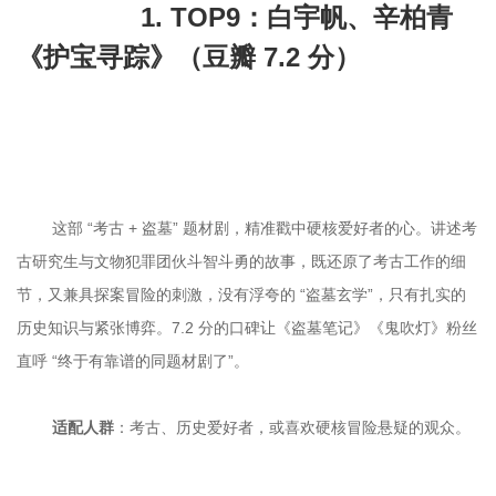
		1. TOP9：白宇帆、辛柏青
《护宝寻踪》（豆瓣 7.2 分）

	这部 “考古 + 盗墓” 题材剧，精准戳中硬核爱好者的心。讲述考
古研究生与文物犯罪团伙斗智斗勇的故事，既还原了考古工作的细
节，又兼具探案冒险的刺激，没有浮夸的 “盗墓玄学”，只有扎实的
历史知识与紧张博弈。7.2 分的口碑让《盗墓笔记》《鬼吹灯》粉丝
适配人群