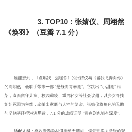
		3. TOP10：张婧仪、周翊然
《焕羽》（豆瓣 7.1 分）

	谁能想到，《点燃我，温暖你》的张婧仪与《当我飞奔向你》
的周翊然，会联手带来一部 “悬疑向青春剧”。它跳出 “小甜剧” 框
架，直面留守儿童、校园霸凌、重男轻女等社会议题，以少女寻找
姐姐死因为主线，牵扯出家庭与人性的复杂。张婧仪将角色的无助
适配人群
：喜欢青春题材但拒绝无脑甜，偏爱现实向悬疑的观