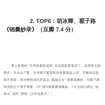
		2. TOP6：胡冰卿、翟子路
《锦囊妙录》（豆瓣 7.4 分）

	唐人影视的 “古早探案剧遗风” 在这部剧里复苏了。采用单元剧
模式，无头女尸案、汾河裸尸案等民间奇案接连上演，节奏快且剧
情不俗套，胡冰卿饰演的罗疏从 “贱籍少女” 逆袭成捕快，与翟子路
饰演的公子携手查案，CP 感与探案爽感兼备。7.4 分的口碑让 “自