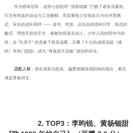
	作为榜单冠军，这部小甜剧用 “清新细腻” 打败了诸多流量剧。
它没有狗血的误会与工业糖精，而是聚焦少女陈欢尔与伙伴景栖
迟、宋丛的成长羁绊 —— 读书、郊游、运动会的琐碎日常，暗恋的
酸涩、理想夭折的不甘，都被拍得真实动人。少年人间的陪伴与扶
持，在 “红房子” 的意象下愈发温暖，豆瓣 7.9 分的成绩远超《难
适配人群
：喜欢清新治愈风、偏爱细腻情感刻画的观众，看完
		2. TOP3：李昀锐、黄杨钿甜