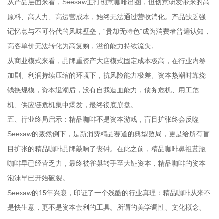
从产品层面来看，Seesaw主打创意咖啡出圈，但创意研发带来的高
原料、高人力、高运营成本，始终无法通过营收消化。产品缺乏强
记忆点与不可替代的风味壁垒，“贵却无特色”成为消费者普遍认知，
高客单价无法转化为高复购，溢价能力持续流失。
从商业模式来看，品牌重资产大店模式固定成本极高，在行业内卷
加剧、利润持续压缩的环境下，抗风险能力极差。资本热潮时靠烧
钱换规模，资本退潮后，没有自我造血能力，债务危机、用工危
机、供应链危机集中爆发，最终彻底崩盘。
五、行业终局启示：精品咖啡不是资本游戏，盲目扩张终会反噬
Seesaw的轰然倒下，是新消费精品赛道的典型败局，更是给所有盲
目扩张的精品咖啡品牌敲响了丧钟。在此之前，精品咖啡鼻祖蓝瓶
咖啡早已经营乏力，最终被雀巢转手至大钲资本，精品咖啡的资本
泡沫早已开始破裂。
Seesaw的15年兴衰，印证了一个残酷的行业真理：精品咖啡从来不
是快生意，更不是资本套利的工具。所谓的美学调性、文化概念、