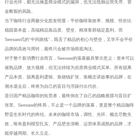
行业光环，都无法掩盖商业模式的漏洞，也无法抵御运营失序、资
金断裂的风险。
当下咖啡行业两极分化愈发明显：平价咖啡靠效率、规模、性价比
稳固基本盘，高端精品靠品质、壁垒、精准客群稳定盈利。而
Seesaw式的“中间路线”，既丢了精品的初心与壁垒，又学不会平价
品牌的高效与周转，最终只会被市场彻底淘汰。
对于整个新消费行业而言，Seesaw的落幕极具警示意义：资本可以
催熟品牌、放大规模，但无法持续为劣质商业模式买单。所有脱离
产品本质、脱离盈利逻辑、靠烧钱扩张、靠概念讲故事的品牌，在
潮水退去后，终将为自己的盲目与浮躁付出代价。
昔日国产精品咖啡的拓荒者，最终倒在了自己的战略摇摆与盲目扩
张里。Seesaw的终局，不止是一个品牌的落幕，更是整个精品咖啡
野蛮生长时代的终结。未来的咖啡市场，调性、光环、概念尽数失
效，唯有盈利模型扎实、产品壁垒清晰、运营体系成熟的品牌，才
能穿越周期、长久立足。