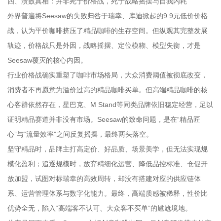
四、溃败真相：并非死于价格战，死于战略摇摆与自我内耗
外界普遍将Seesaw的失败归咎于瑞幸、库迪掀起的9.9元低价价格
战，认为平价咖啡挤压了精品咖啡的生存空间。但纵观其完整发展
轨迹，价格战只是外因，战略摇摆、定位模糊、模型失衡，才是
Seesaw覆灭的核心内因。
行业价格战确实重塑了咖啡市场格局，大众消费阈值被彻底改变，
消费者不再愿意为溢价过高的精品咖啡买单。但高端精品咖啡的核
心客群依然存在，星巴克、M Stand等同类品牌依旧稳定经营，足以
证明精品赛道并非没有市场。Seesaw的致命问题，是在“精品匠
心”与“流量效率”之间反复摇摆，最终两头落空。
坚守精品时，品牌主打高定价、好品质、场景美学，但无法实现规
模化盈利；追逐规模时，放弃精细化运营、降低品控标准、仓促开
放加盟，试图对标瑞幸的高效周转，却没有搭建对应的供应链体
系、运营管理体系与数字化能力。最终，高端质感被稀释，性价比
优势全无，陷入“高端客不认可、大众客不买单”的尴尬境地。