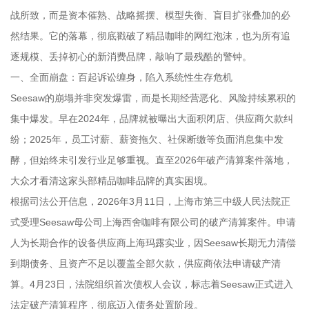
战所致，而是资本催熟、战略摇摆、模型失衡、盲目扩张叠加的必
然结果。它的落幕，彻底戳破了精品咖啡的网红泡沫，也为所有追
逐规模、丢掉初心的新消费品牌，敲响了最残酷的警钟。
一、全面崩盘：百起诉讼缠身，陷入系统性生存危机
Seesaw的崩塌并非突发爆雷，而是长期经营恶化、风险持续累积的
集中爆发。早在2024年，品牌就被曝出大面积闭店、供应商欠款纠
纷；2025年，员工讨薪、薪资拖欠、社保断缴等负面消息集中发
酵，但始终未引发行业足够重视。直至2026年破产清算案件落地，
大众才看清这家头部精品咖啡品牌的真实困境。
根据司法公开信息，2026年3月11日，上海市第三中级人民法院正
式受理Seesaw母公司上海西舍咖啡有限公司的破产清算案件。申请
人为长期合作的设备供应商上海玛露实业，因Seesaw长期无力清偿
到期债务、且资产不足以覆盖全部欠款，供应商依法申请破产清
算。4月23日，法院组织首次债权人会议，标志着Seesaw正式进入
法定破产清算程序，彻底迈入债务处置阶段。