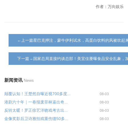
作者：万向娱乐
←上一篇星巴克押注，蒙牛伊利试水，高蛋白饮料的风被吹起
下一篇→国家总局直接约谈总部！美宜佳屡曝食品安全乱象，
新闻资讯
News
颠覆认知！王楚然自曝近视700多度...
08-03
港剧六十年｜一卷报废菲林逼出奇...
08-03
反转太暖！罗正徐艺洋吻戏考古出...
08-03
金像奖影后卫诗雅拍戏重伤缝50多...
08-03