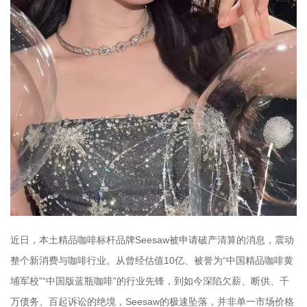
近日，本土精品咖啡标杆品牌Seesaw被申请破产清算的消息，震动
整个新消费与咖啡行业。从曾经估值10亿、被誉为“中国精品咖啡黄
埔军校”“中国版蓝瓶咖啡”的行业先锋，到如今深陷欠薪、断供、千
万债务、百起诉讼的绝境，Seesaw的极速坠落，并非单一市场价格