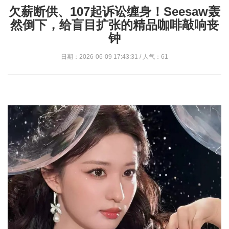
欠薪断供、107起诉讼缠身！Seesaw轰
然倒下，给盲目扩张的精品咖啡敲响丧
钟
日期：2026-06-09 17:43:31 / 人气：61