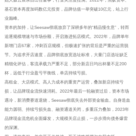
始人聂云宸亲自出任董事，行业关注度拉满。2022年，黑蚁资本、
基石资本再度加码数亿元投资，品牌估值一举突破10亿元，站上行
业巅峰。
资本的加持，让Seesaw彻底放弃了深耕多年的“精品慢生意”，转而
追逐规模增速与市场份额，开启激进拓店模式。2022年，品牌单年
新增门店67家，冲刺百店规模，但极速扩张的背后是严重的运营脱
节。为追求开店速度，品牌彻底放宽选址标准，大量门店选址缺乏
精细化评估，客流承载力严重不足，部分新店日均出杯量不足200
杯，远低于行业盈亏平衡线，单店持续亏损。
高租金、大店模式、高人力成本的重资产运营，叠加新店持续亏
损，让品牌现金流快速消耗。2022年最后一轮融资过后，资本市场
遇冷，新消费赛道退烧，Seesaw彻底失去外部资金输血。自身造血
能力孱弱、持续亏损失血、融资通道关闭，多重压力叠加，2023年
品牌现金流危机全面爆发，大规模关店止损，一步步滑向债务爆雷
的深渊。