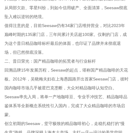
从局部欠款、零星纠纷，到如今信用破产、全面清算，Seesaw彻底
坠入难以逆转的绝境。
值得注意的是，目前Seesaw仍有34家门店维持营业，对比2023年
巅峰时期的135家门店，三年间累计关店超100家。仅剩的门店，成
为这个昔日精品咖啡标杆最后的体面，也印证了品牌并未彻底退
场，但已然彻底没落。
二、昔日荣光：国产精品咖啡的拓荒者与行业标杆
回溯品牌15年发展历程，Seesaw的起点，堪称国产精品咖啡的天花
板。2012年，吴晓梅夫妇在上海愚园路开出首家Seesaw门店，彼时
国内咖啡市场几乎被星巴克垄断，大众对精品咖啡认知空白。
Seesaw率先入局，将单一产地咖啡豆、专业手冲技艺、精品咖啡品
鉴体系等全新概念系统性引入国内，完成了大众精品咖啡的市场启
蒙。
创立初期的Seesaw，坚守极致的精品咖啡初心，走稳扎稳打的“慢
生意”路线。品牌深耕上海本土市场，主打一店一设计的美学空间，