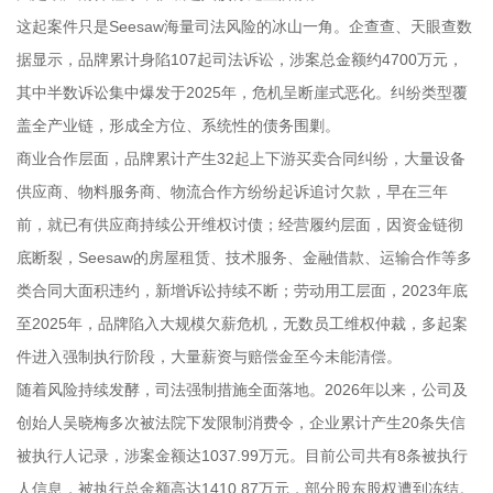
这起案件只是Seesaw海量司法风险的冰山一角。企查查、天眼查数
据显示，品牌累计身陷107起司法诉讼，涉案总金额约4700万元，
其中半数诉讼集中爆发于2025年，危机呈断崖式恶化。纠纷类型覆
盖全产业链，形成全方位、系统性的债务围剿。
商业合作层面，品牌累计产生32起上下游买卖合同纠纷，大量设备
供应商、物料服务商、物流合作方纷纷起诉追讨欠款，早在三年
前，就已有供应商持续公开维权讨债；经营履约层面，因资金链彻
底断裂，Seesaw的房屋租赁、技术服务、金融借款、运输合作等多
类合同大面积违约，新增诉讼持续不断；劳动用工层面，2023年底
至2025年，品牌陷入大规模欠薪危机，无数员工维权仲裁，多起案
件进入强制执行阶段，大量薪资与赔偿金至今未能清偿。
随着风险持续发酵，司法强制措施全面落地。2026年以来，公司及
创始人吴晓梅多次被法院下发限制消费令，企业累计产生20条失信
被执行人记录，涉案金额达1037.99万元。目前公司共有8条被执行
人信息，被执行总金额高达1410.87万元，部分股东股权遭到冻结。