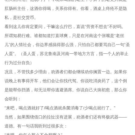
肛肠科主任，这酒你得喝，关系你得有。你看，酒桌上痔疮不是隐
私，是社交货币。
看到这儿你肯定要问，干嘛这么拧巴，直说“劳资不想去”不好吗。
所谓知易行难。谁都知道打直球爽，只是在河南这个张嘴是“老丝
儿”的人情社会，你边界感搞得那么强，只怕自己都要骂自己一句“圣
人蛋”。（圣人蛋，苏北鲁南及河南一带地方方言，指一个人的举止
行为过分自负）
况且，不管找多少理由，劝酒者们都会继续劝你搁置一边。如果你
说晚上有事得开车，他们会让你找代驾。你说吃消炎药了，这个倒
是能帮你挡酒，却无法帮你逃避酒席。你说自己大病初愈，那么你
会听到：
“来吧，喝点酒就好了/喝点酒就杀菌消毒了/少喝点就行了。”
当然，如果围绕借口的拉扯没有进展，劝酒者们还有终极武器——
道德。有一句话我听到过很多次：
“来吧，你怎么那么不合群啊？”