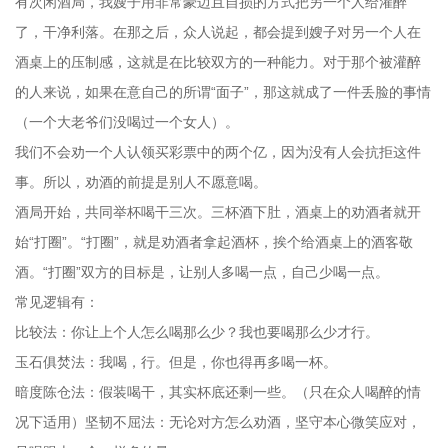
有次闲酒局，我嫂子用非常豪迈且自损的方式把另一个人给灌醉
了，干净利落。在那之后，众人说起，都会提到嫂子对另一个人在
酒桌上的压制感，这就是在比较双方的一种能力。对于那个被灌醉
的人来说，如果在意自己的所谓“面子”，那这就成了一件丢脸的事情
（一个大老爷们没喝过一个女人）。
我们不会劝一个人认领买彩票中的两个亿，因为没有人会抗拒这件
事。所以，劝酒的前提是别人不愿意喝。
酒局开始，共同举杯喝干三次。三杯酒下肚，酒桌上的劝酒者就开
始“打圈”。“打圈”，就是劝酒者拿起酒杯，挨个给酒桌上的酒客敬
酒。“打圈”双方的目标是，让别人多喝一点，自己少喝一点。
常见逻辑有：
比较法：你让上个人怎么喝那么少？我也要喝那么少才行。
玉石俱焚法：我喝，行。但是，你也得再多喝一杯。
暗度陈仓法：假装喝干，其实杯底还剩一些。（只在众人喝醉的情
况下适用）坚韧不屈法：无论对方怎么劝酒，坚守本心微笑应对，