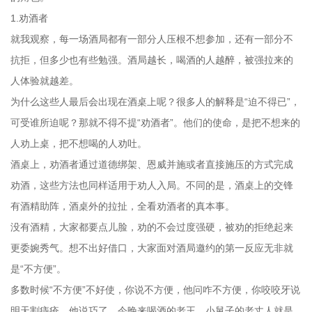
1.劝酒者
就我观察，每一场酒局都有一部分人压根不想参加，还有一部分不
抗拒，但多少也有些勉强。酒局越长，喝酒的人越醉，被强拉来的
人体验就越差。
为什么这些人最后会出现在酒桌上呢？很多人的解释是“迫不得已”，
可受谁所迫呢？那就不得不提“劝酒者”。他们的使命，是把不想来的
人劝上桌，把不想喝的人劝吐。
酒桌上，劝酒者通过道德绑架、恩威并施或者直接施压的方式完成
劝酒，这些方法也同样适用于劝人入局。不同的是，酒桌上的交锋
有酒精助阵，酒桌外的拉扯，全看劝酒者的真本事。
没有酒精，大家都要点儿脸，劝的不会过度强硬，被劝的拒绝起来
更委婉秀气。想不出好借口，大家面对酒局邀约的第一反应无非就
是“不方便”。
多数时候“不方便”不好使，你说不方便，他问咋不方便，你咬咬牙说
明天割痔疮。他说巧了，今晚来喝酒的老王，小舅子的老丈人就是