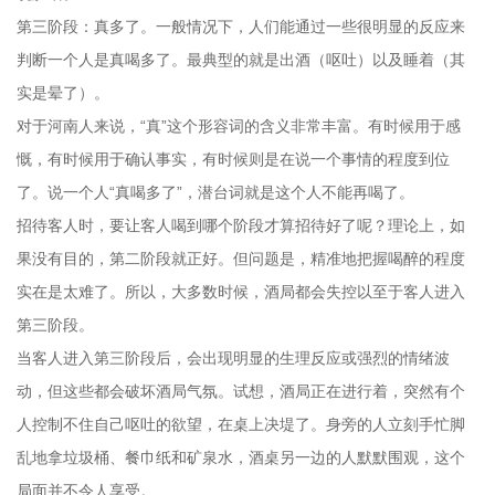
第三阶段：真多了。一般情况下，人们能通过一些很明显的反应来
判断一个人是真喝多了。最典型的就是出酒（呕吐）以及睡着（其
实是晕了）。
对于河南人来说，“真”这个形容词的含义非常丰富。有时候用于感
慨，有时候用于确认事实，有时候则是在说一个事情的程度到位
了。说一个人“真喝多了”，潜台词就是这个人不能再喝了。
招待客人时，要让客人喝到哪个阶段才算招待好了呢？理论上，如
果没有目的，第二阶段就正好。但问题是，精准地把握喝醉的程度
实在是太难了。所以，大多数时候，酒局都会失控以至于客人进入
第三阶段。
当客人进入第三阶段后，会出现明显的生理反应或强烈的情绪波
动，但这些都会破坏酒局气氛。试想，酒局正在进行着，突然有个
人控制不住自己呕吐的欲望，在桌上决堤了。身旁的人立刻手忙脚
乱地拿垃圾桶、餐巾纸和矿泉水，酒桌另一边的人默默围观，这个
局面并不令人享受。