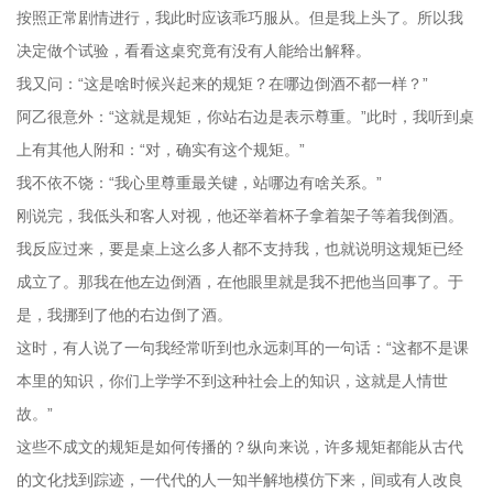
按照正常剧情进行，我此时应该乖巧服从。但是我上头了。所以我
决定做个试验，看看这桌究竟有没有人能给出解释。
我又问：“这是啥时候兴起来的规矩？在哪边倒酒不都一样？”
阿乙很意外：“这就是规矩，你站右边是表示尊重。”此时，我听到桌
上有其他人附和：“对，确实有这个规矩。”
我不依不饶：“我心里尊重最关键，站哪边有啥关系。”
刚说完，我低头和客人对视，他还举着杯子拿着架子等着我倒酒。
我反应过来，要是桌上这么多人都不支持我，也就说明这规矩已经
成立了。那我在他左边倒酒，在他眼里就是我不把他当回事了。于
是，我挪到了他的右边倒了酒。
这时，有人说了一句我经常听到也永远刺耳的一句话：“这都不是课
本里的知识，你们上学学不到这种社会上的知识，这就是人情世
故。”
这些不成文的规矩是如何传播的？纵向来说，许多规矩都能从古代
的文化找到踪迹，一代代的人一知半解地模仿下来，间或有人改良