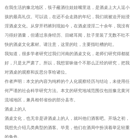
在我生活的豫北地区，筷子蘸酒往娃娃嘴里送，是酒桌上大人逗小
孩的最高礼仪。可以说，在还不会走路的年纪，我们就被迫开始浸
淫酒桌文化。从穿开裆裤到现如今，在酒桌浸淫二十余年，我没有
习得好酒量，但通过亲身经历、目睹耳闻，肚子里装了无数不吐不
快的酒桌文化素材。请注意，这里的吐，主要指吐槽的吐。
我知道，很多学者研究过我们河南的酒桌文化，老师们研究得都挺
好，只是太严肃了。所以，我想冒昧做个不那么正经的研究，把我
对酒桌的观察和反思分享给诸位。
作者声明：本文的内容为纯粹的个人化观察经历与结论，未使用任
何严谨的社会科学研究方法。本文的研究地域范围仅包括豫北黄河
流域地区，兼具相邻省份的部分县市。
酒桌上的人
酒桌文化，也无非是讲酒桌上的人，就叫他们酒客吧。开场之初，
我想先介绍几类典型的酒客。毕竟，他们在酒局中扮演着举足轻重
的角色。