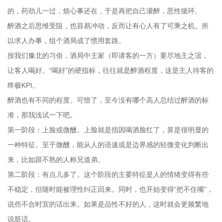
的，药劲儿一过，烦心事还在，于是再把自己灌醉，恶性循环。
醉酒之后思维受阻，也容易冲动，反而让有心人有了可乘之机。所
以求人办事，组个酒局成了惯用套路。
按我们豫北的习俗，酒局中主家（即请客的一方）要尽地主之谊，
让客人喝好。“喝好”的硬指标，往往就是醉酒程度，这是主人待客的
终极KPI。
醉酒也有不同的程度。可惜了，至今没有哪个高人总结过醉酒的标
准，那我浅试一下吧。
第一阶段：上脸或微醺。上脸就是指因喝酒脸红了，算是很明显的
一种特征。至于微醺，能从人的语速或是边界感的轻微变化判断出
来，比如跟不熟的人称兄道弟。
第二阶段：有点儿多了。这个阶段的主要特征是人的情绪变得有些
不稳定，但随时能被理性纠正回来。同时，也开始变得“把不住嘴”，
说些不合时宜的话出来。如果是品性不好的人，这时就会更频繁地
说脏话。