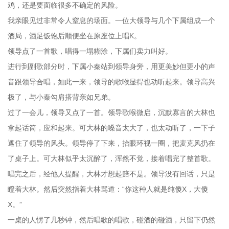
鸡，还是要面临很多不确定的风险。
我亲眼见过非常令人窒息的场面。一位大领导与几个下属组成一个
酒局，酒足饭饱后顺便坐在原座位上唱K。
领导点了一首歌，唱得一塌糊涂，下属们卖力叫好。
进行到副歌部分时，下属小秦站到领导身旁，用更美妙但更小的声
音跟领导合唱，如此一来，领导的歌喉显得也动听起来。领导高兴
极了，与小秦勾肩搭背亲如兄弟。
过了一会儿，领导又点了一首。领导歌喉微启，沉默寡言的大林也
拿起话筒，应和起来。可大林的嗓音太大了，也太动听了，一下子
遮住了领导的风头。领导停了下来，抬眼环视一圈，把麦克风扔在
了桌子上。可大林似乎太沉醉了，浑然不觉，接着唱完了整首歌。
唱完之后，经他人提醒，大林才想起赔不是。领导没有回话，只是
瞪着大林。然后突然指着大林骂道：“你这种人就是纯傻X，大傻
X。”
一桌的人愣了几秒钟，然后唱歌的唱歌，碰酒的碰酒，只留下仍然