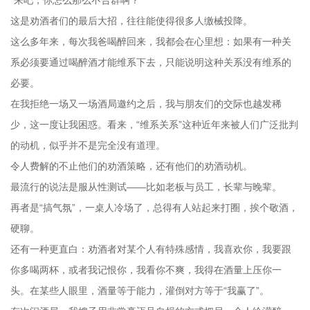
这是劝酒者们的最后大招，往往能使得很多人缴械投降。
这么多年来，每次我爸喝醉回来，我都会在心里想：如果有一种关
系必须要通过喝醉酒才能维系下去，只能说明这种关系没有维系的
必要。
在我拒绝一场又一场酒局邀约之后，我与朋友们的交际也越发稀
少，这一度让我困惑。看来，“维系关系”这种近年来被人们广泛批判
的动机，似乎并不是完全没有道理。
令人费解的不止他们的劝酒策略，还有他们的劝酒动机。
最流行的说法是服从性测试——比如老板与员工，长辈与晚辈。
再者是“搞气氛”，一桌人冷场了，总得有人站起来打圈，挨个敬酒，
硬聊。
还有一种更直白：劝酒者对某个人有特殊感情，我喜欢你，我要跟
你多喝两杯，或者我记恨你，我看你不爽，我得在酒量上压你一
头。在某些人眼里，酒量等于能力，灌倒对方等于“我赢了”。