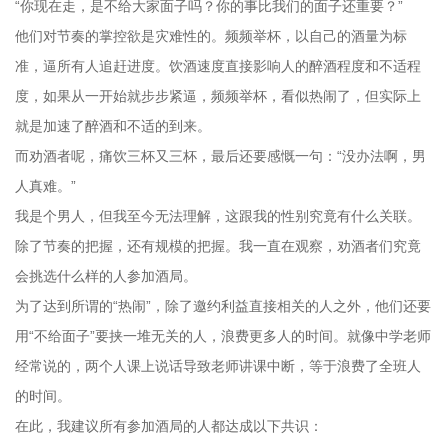
“你现在走，是不给大家面子吗？你的事比我们的面子还重要？”
他们对节奏的掌控欲是灾难性的。频频举杯，以自己的酒量为标
准，逼所有人追赶进度。饮酒速度直接影响人的醉酒程度和不适程
度，如果从一开始就步步紧逼，频频举杯，看似热闹了，但实际上
就是加速了醉酒和不适的到来。
而劝酒者呢，痛饮三杯又三杯，最后还要感慨一句：“没办法啊，男
人真难。”
我是个男人，但我至今无法理解，这跟我的性别究竟有什么关联。
除了节奏的把握，还有规模的把握。我一直在观察，劝酒者们究竟
会挑选什么样的人参加酒局。
为了达到所谓的“热闹”，除了邀约利益直接相关的人之外，他们还要
用“不给面子”要挟一堆无关的人，浪费更多人的时间。就像中学老师
经常说的，两个人课上说话导致老师讲课中断，等于浪费了全班人
的时间。
在此，我建议所有参加酒局的人都达成以下共识：