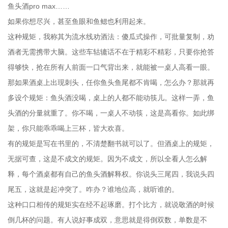
鱼头酒pro max……
如果你想尽兴，甚至鱼眼和鱼鳃也利用起来。
这种规矩，我称其为流水线劝酒法：傻瓜式操作，可批量复制，劝
酒者无需携带大脑。这些车轱辘话不在于精彩不精彩，只要你抢答
得够快，抢在所有人前面一口气背出来，就能被一桌人高看一眼。
那如果酒桌上出现刺头，任你鱼头鱼尾都不肯喝，怎么办？那就再
多设个规矩：鱼头酒没喝，桌上的人都不能动筷儿。这样一弄，鱼
头酒的分量就重了。你不喝，一桌人不动筷，这是高看你。如此绑
架，你只能乖乖喝上三杯，皆大欢喜。
有的规矩是写在书里的，不清楚翻书就可以了。但酒桌上的规矩，
无据可查，这是不成文的规矩。因为不成文，所以全看人怎么解
释，每个酒桌都有自己的鱼头酒解释权。你说头三尾四，我说头四
尾五，这就是起冲突了。咋办？谁地位高，就听谁的。
这种口口相传的规矩实在经不起琢磨。打个比方，就说敬酒的时候
倒几杯的问题。有人说好事成双，意思就是得倒双数，单数是不