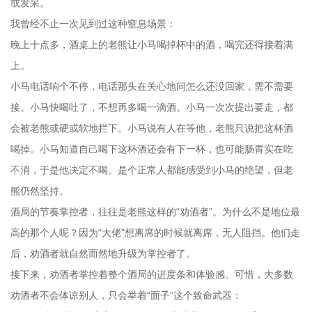
或发呆。
我曾经不止一次见到过这种窒息场景：
晚上十点多，酒桌上的老熊让小马喝掉杯中的酒，喝完还得接着满
上。
小马电话响个不停，电话那头在关心地问怎么还没回家，需不需要
接。小马快喝吐了，不想再多喝一滴酒。小马一次次提出要走，都
会被老熊或硬或软地拦下。小马说有人在等他，老熊只说把这杯酒
喝掉。小马知道自己喝下这杯酒还会有下一杯，也可能肠胃实在吃
不消，于是他决定不喝。是个正常人都能感受到小马的绝望，但老
熊仍然坚持。
酒局的节奏掌控者，往往是老熊这样的“劝酒者”。为什么不是地位最
高的那个人呢？因为“大佬”想离席的时候就离席，无人阻挡。他们走
后，劝酒者就自然而然地升级为掌控者了。
接下来，劝酒者掌控着整个酒局的进度条和体验感。可惜，大多数
劝酒者不会体谅别人，只会举着“面子”这个致命武器：