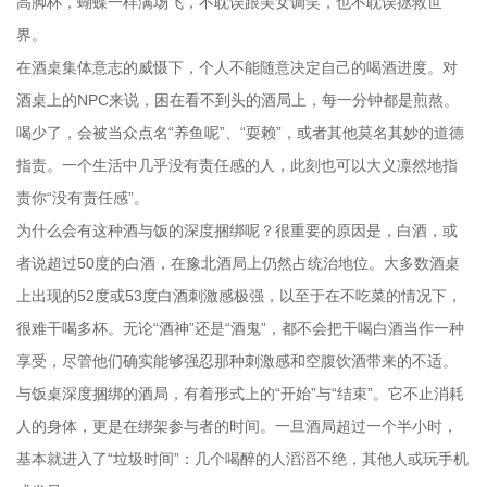
高脚杯，蝴蝶一样满场飞，不耽误跟美女调笑，也不耽误拯救世
界。
在酒桌集体意志的威慑下，个人不能随意决定自己的喝酒进度。对
酒桌上的NPC来说，困在看不到头的酒局上，每一分钟都是煎熬。
喝少了，会被当众点名“养鱼呢”、“耍赖”，或者其他莫名其妙的道德
指责。一个生活中几乎没有责任感的人，此刻也可以大义凛然地指
责你“没有责任感”。
为什么会有这种酒与饭的深度捆绑呢？很重要的原因是，白酒，或
者说超过50度的白酒，在豫北酒局上仍然占统治地位。大多数酒桌
上出现的52度或53度白酒刺激感极强，以至于在不吃菜的情况下，
很难干喝多杯。无论“酒神”还是“酒鬼”，都不会把干喝白酒当作一种
享受，尽管他们确实能够强忍那种刺激感和空腹饮酒带来的不适。
与饭桌深度捆绑的酒局，有着形式上的“开始”与“结束”。它不止消耗
人的身体，更是在绑架参与者的时间。一旦酒局超过一个半小时，
基本就进入了“垃圾时间”：几个喝醉的人滔滔不绝，其他人或玩手机