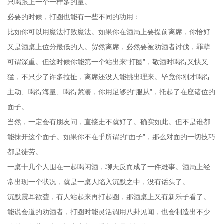
只喝跟上一个一样多的量。
必要的时候，打圈也能有一些不同的功用：
比如你可以用魔法打败魔法。如果你在酒局上要提前离席，你恰好
又是酒桌上位分最低的人。贸然离席，必然要被劝酒者讨伐，罪孽
可谓深重。但这时候你能第一个站出来“打圈”，敬酒时喝得又快又
猛，不只少了许多拉扯，离席还没人能挑出理来。毕竟你刚才喝得
主动、喝得海量、喝得紧凑，你用足够的“服从”，托起了在座诸位的
面子。
当然，一定会有朋友问，直接走不就好了。确实如此。但不是谁都
能抹开这个面子。如果你不在乎所谓的“面子”，那么对面的一切技巧
都是徒劳。
一桌十几个人围在一起喝闲酒，聊天反而成了一件难事。酒局上经
常出现一个状况，就是一桌人陷入沉默之中，没有话头了。
沉默震耳欲聋，有人站起来再打起圈，那酒桌上又有新乐子看了。
能说会道的劝酒者，打圈时能灵活调用八卦见闻，也会制造出不少