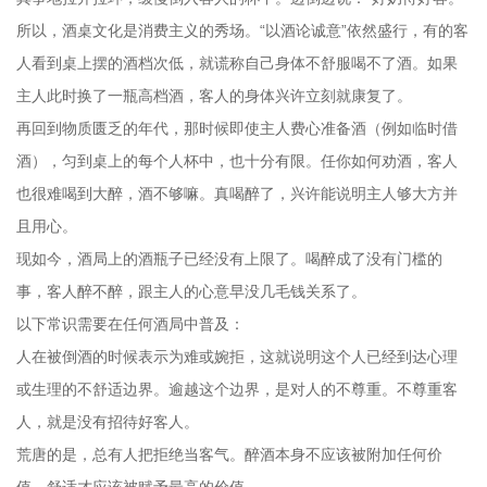
所以，酒桌文化是消费主义的秀场。“以酒论诚意”依然盛行，有的客
人看到桌上摆的酒档次低，就谎称自己身体不舒服喝不了酒。如果
主人此时换了一瓶高档酒，客人的身体兴许立刻就康复了。
再回到物质匮乏的年代，那时候即使主人费心准备酒（例如临时借
酒），匀到桌上的每个人杯中，也十分有限。任你如何劝酒，客人
也很难喝到大醉，酒不够嘛。真喝醉了，兴许能说明主人够大方并
且用心。
现如今，酒局上的酒瓶子已经没有上限了。喝醉成了没有门槛的
事，客人醉不醉，跟主人的心意早没几毛钱关系了。
以下常识需要在任何酒局中普及：
人在被倒酒的时候表示为难或婉拒，这就说明这个人已经到达心理
或生理的不舒适边界。逾越这个边界，是对人的不尊重。不尊重客
人，就是没有招待好客人。
荒唐的是，总有人把拒绝当客气。醉酒本身不应该被附加任何价
值，舒适才应该被赋予最高的价值。