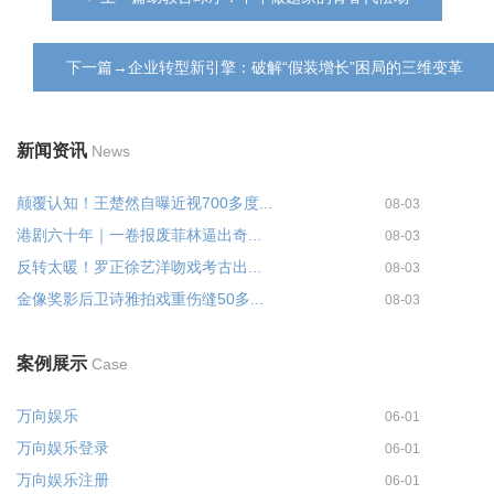
下一篇→企业转型新引擎：破解“假装增长”困局的三维变革
新闻资讯
News
颠覆认知！王楚然自曝近视700多度...
08-03
港剧六十年｜一卷报废菲林逼出奇...
08-03
反转太暖！罗正徐艺洋吻戏考古出...
08-03
金像奖影后卫诗雅拍戏重伤缝50多...
08-03
案例展示
Case
万向娱乐
06-01
万向娱乐登录
06-01
万向娱乐注册
06-01