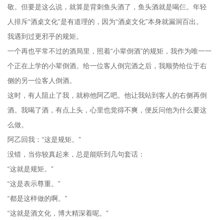
敬。但要是这么说，就算是背刺鱼头酒了，鱼头酒就是喝仨。年轻
人排斥“酒桌文化”是有道理的，因为“酒桌文化”本身就漏洞百出。
我遇到过更邪乎的规矩。
一个再也平常不过的酒局里，照着“小辈倒酒”的规矩，我作为唯一一
个正在上学的小辈倒酒。给一位客人倒完酒之后，我顺势给位于右
侧的另一位客人倒酒。
这时，有人阻止了我，就称他阿乙吧。他让我站到客人的右侧再倒
酒。我喝了酒，有点上头，心里也觉得不爽，便反问他为什么要这
么做。
阿乙回我：“这是规矩。”
没错，当你较真起来，总是能听到几句套话：
“这就是规矩。”
“这是表示尊重。”
“都是这样做的啊。”
“这就是酒文化，博大精深着呢。”