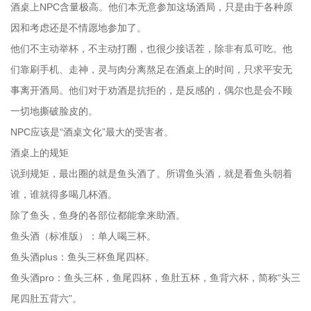
酒桌上NPC含量极高。他们本无意参加这场酒局，只是由于各种原
因和考虑还是不情愿地参加了。
他们不主动举杯，不主动打圈，也很少接话茬，除非有瓜可吃。他
们靠刷手机、走神，灵与肉分离熬足在酒桌上的时间，只求平安无
事离开酒局。他们对于劝酒是抗拒的，是反感的，偶尔也是会不顾
一切地撕破脸皮的。
NPC应该是“酒桌文化”最大的受害者。
酒桌上的规矩
说到规矩，最出圈的就是鱼头酒了。所谓鱼头酒，就是看鱼头朝着
谁，谁就得多喝几杯酒。
除了鱼头，鱼身的各部位都能拿来助酒。
鱼头酒（标准版）：单人喝三杯。
鱼头酒plus：鱼头三杯鱼尾四杯。
鱼头酒pro：鱼头三杯，鱼尾四杯，鱼肚五杯，鱼背六杯，简称“头三
尾四肚五背六”。