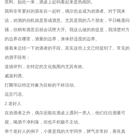
笑料。如此一来，酒桌上起码看起来是热闹的。
我和非常要好的朋友在一起时，偶尔也会成为劝酒者。对于我来
说，劝酒的动机就是形成酒意。尤其是我的几个朋友，平日略显闷
骚，但稍有酒意后就会话匣大开。我这么做的前提是，我清楚对方
的边界在哪里，酒量的边界，身体舒适度的边界。
接着来总结一下劝酒者的手段。其实这些上文已经提到了。常见的
劝酒手段有：
道德评判，在特定的文化氛围内尤其有效。
威逼利诱。
打圈等以特定对象为目标的干杯活动。
花言巧语。
2.老好人
在劝酒者之外，偶尔还能在酒桌上遇到一类人，他们往往酒量可
观，喝酒干净利落，但也不积极不主动。
举个老好人的例子，小黄是我的大学同学，脾气非常好，善良真