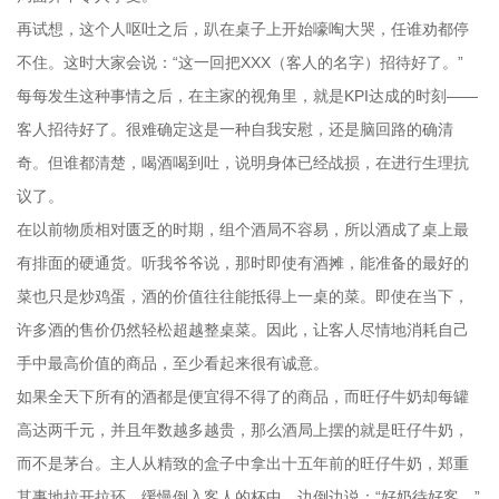
再试想，这个人呕吐之后，趴在桌子上开始嚎啕大哭，任谁劝都停
不住。这时大家会说：“这一回把XXX（客人的名字）招待好了。”
每每发生这种事情之后，在主家的视角里，就是KPI达成的时刻——
客人招待好了。很难确定这是一种自我安慰，还是脑回路的确清
奇。但谁都清楚，喝酒喝到吐，说明身体已经战损，在进行生理抗
议了。
在以前物质相对匮乏的时期，组个酒局不容易，所以酒成了桌上最
有排面的硬通货。听我爷爷说，那时即使有酒摊，能准备的最好的
菜也只是炒鸡蛋，酒的价值往往能抵得上一桌的菜。即使在当下，
许多酒的售价仍然轻松超越整桌菜。因此，让客人尽情地消耗自己
手中最高价值的商品，至少看起来很有诚意。
如果全天下所有的酒都是便宜得不得了的商品，而旺仔牛奶却每罐
高达两千元，并且年数越多越贵，那么酒局上摆的就是旺仔牛奶，
而不是茅台。主人从精致的盒子中拿出十五年前的旺仔牛奶，郑重
其事地拉开拉环，缓慢倒入客人的杯中。边倒边说：“好奶待好客。”